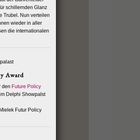
ür schillernden Glanz
 Trubel. Nun verteilen
innen wieder in aller
en die internationalen
cy Award
r den
Future Policy
im Delphi Showpalst
Mielek Futur Policy