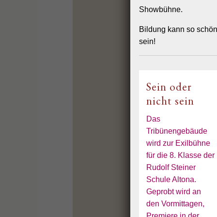
Showbühne.
Sie haben z
über die V
beschwere
Bildung kann so schö
sein!
Datenschut
Button)
Auf unseren
South Calif
Sein oder
Plugins er
nicht sein
(„Gefällt m
finden Sie 
Wenn Sie un
Das
Verbindung
Tribünengebäude
Facebook er
wird zur Exilbühne
unsere Seit
während Sie
für die 8. Klasse der
Inhalte uns
Rudolf Steiner
Facebook d
Schule Altona.
weisen dara
der übermit
Geprobt wird an
Weitere Inf
den Vormittagen,
facebook u
Premiere in der