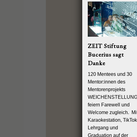
unterbinden
nur bestimm
Cookies ges
sämtliche F
Wir weisen 
Ihren Brows
ZEIT Stiftung
anderen Br
den Cookies
Bucerius sagt
IHRE REC
Danke
Im Übrigen 
120 Mentees und 30
Mentor:innen des
Sie haben u
personenb
Mentorenprojekts
WEICHENSTELLUN
Rec
feiern Farewell und
Rec
Welcome zugleich. Mi
Rec
Karaokestation, TikTok
Rec
Lehrgang und
Rec
Graduation auf der