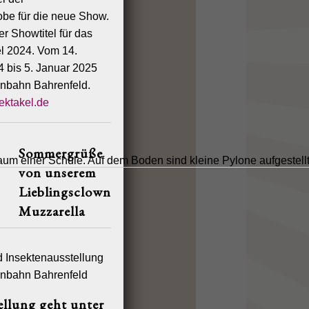
be für die neue Show.
r Showtitel für das
l 2024. Vom 14.
 bis 5. Januar 2025
nnbahn Bahrenfeld.
pektakel.de
Sommergrüße
von unserem
Lieblingsclown
Muzzarella
ellung geht unter