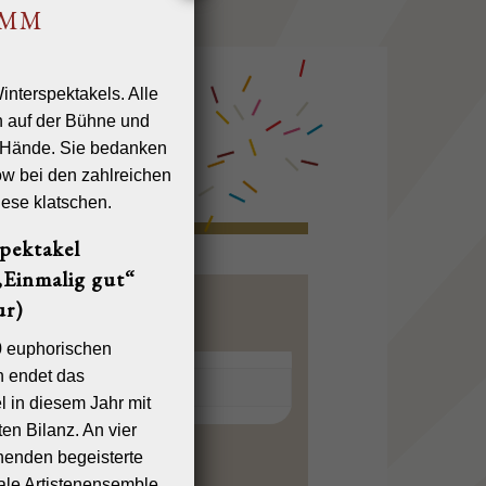
AMM
pektakel
Einmalig gut“
r)
0 euphorischen
n endet das
l in diesem Jahr mit
en Bilanz. An vier
enden begeisterte
nale Artistenensemble