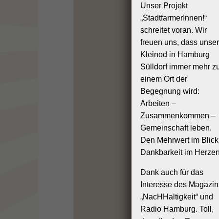
Die Inhalte 
Unser Projekt
Richtigkeit,
„StadtfarmerInnen!“
Gewähr übe
schreitet voran. Wir
eigene Inha
verantwortl
freuen uns, dass unser
nicht verpf
Kleinod in Hamburg
überwachen 
Sülldorf immer mehr z
Tätigkeit h
einem Ort der
Nutzung vo
unberührt. 
Begegnung wird:
Kenntnis e
Arbeiten –
entspreche
Zusammenkommen –
entfernen.
Gemeinschaft leben.
Haftung für
Den Mehrwert im Blick
Unser Angeb
Dankbarkeit im Herzen
wir keinen 
keine Gewäh
Dank auch für das
jeweilige A
Interesse des Magazin
Seiten wurd
„NacHHaltigkeit“ und
überprüft. 
erkennbar. 
Radio Hamburg. Toll,
jedoch ohne