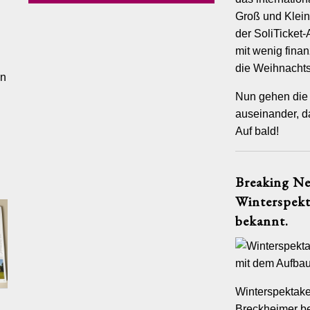
Groß und Klei
der SoliTicket
4032082802
mit wenig finan
4032082803
die Weihnachts
an
ektion@circus-mignon.de
Nun gehen die 
auseinander, d
ntrag:
Auf bald!
im Handelsregister.
richt:Hamburg
mmer: HRA 111352
Breaking Ne
er-ID:
Winterspekt
er-Identifikationsnummer gemäß §27 a Umsatzsteuergesetz:
621
bekannt.
ich für den Inhalt nach § 55 Abs. 2 RStV:
usschluss:
Winterspektake
Inhalte
Breckheimer be