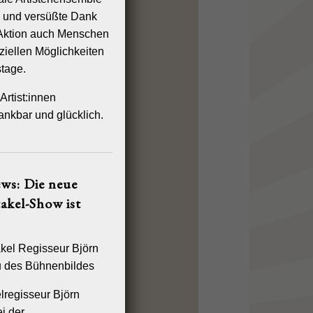
n und versüßte Dank
-Aktion auch Menschen
ziellen Möglichkeiten
tage.
Artist:innen
ankbar und glücklich.
ws: Die neue
akel-Show ist
lregisseur Björn
i der