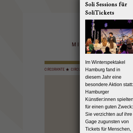
Soli Sessions für
SoliTickets
Im Winterspektakel
CIRCORANTE
CIRCUS MIGNON
INSELCIRCUS
Hamburg fand in
diesem Jahr eine
besondere Aktion statt:
Impre
Hamburger
Angaben g
Künstler:innen spielte
MIGNON G
für einen guten Zweck:
Osdorfer L
Sie verzichten auf ihre
22589 Ham
Gage zugunsten von
Vertreten d
Tickets für Menschen,
M. Kliewer