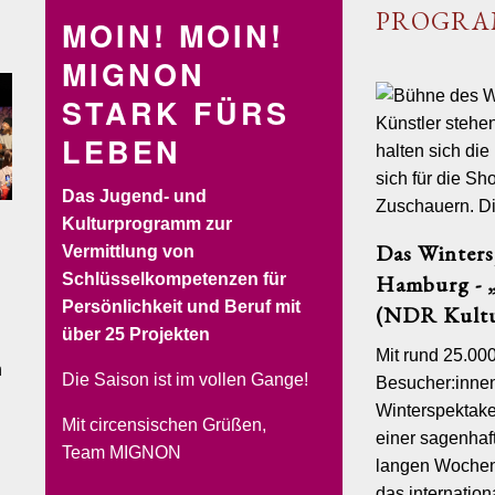
PROGR
MOIN! MOIN!
MIGNON
STARK FÜRS
LEBEN
Das Jugend- und
Kulturprogramm zur
Das Winters
Vermittlung von
SOLYCIRCO
VERLEIH
BUCHEN&RESERVIEREN
Schlüsselkompetenzen für
Hamburg - „
Persönlichkeit und Beruf mit
(NDR Kultu
ssum/Datenschutz
über 25 Projekten
emäß § 5 TMG:
Mit rund 25.00
n
Die Saison ist im vollen Gange!
Besucher:inne
mbH & Co KG
zurück
Winterspektake
andstraße 380
Mit circensischen Grüßen,
burg
einer sagenhaft
Team MIGNON
langen Wochen
urch:
das internatio