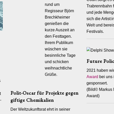
, indem Sie Ihren Browser so einstellen, dass dieser keine oder
rund um
Trabrennbahn f
te Cookies akzeptiert, oder Sie benachrichtigt werden, sobald
Regisseur Björn
und jede Menge
endet werden. Dies kann zur Folge haben, dass Sie nicht
Brechkheimer
unktionen unserer Websites vollständig nutzen können.
sich die Artist:
genießen die
Welt und bereis
Sie darauf hin, dass, falls die Verwendung von Cookies durch
kurze Auszeit an
Festivals.
er nicht erlaubt ist, bei Löschung der Cookies, Verwendung eines
den Festtagen.
owsers oder einem Gerätewechsel, eine erneute Zustimmung zu
 durch Sie erfolgen muss.
Ihrem Publikum
wüschen sie
HTE
besinnliche Tage
findet keine Weitergabe an sonstige Dritte statt.
Future Poli
und schicken
weihnachtliche
ns gegenüber folgende Rechte hinsichtlich der Sie betreffenden
2021 haben wi
ezogenen Daten:
Grüße.
Award
bei uns 
G
ht auf Auskunft,
gesponsert.
(Bild© Markus 
ht auf Berichtigung oder Löschung,
Polit-Oscar für Projekte gegen
t
Award)
ht auf Einschränkung der Verarbeitung,
giftige Chemikalien
-
ht auf Widerspruch gegen die Verarbeitung,
Der Weltzukunftsrat ehrt in seiner
ht auf Datenübertragbarkeit.