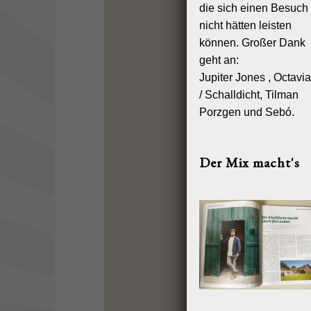
die sich einen Besuch
Kontakt:
nicht hätten leisten
Telefon: 0
können. Großer Dank
geht an:
Telefax: 0
Jupiter Jones , Octavi
E-Mail:
dir
/ Schalldicht, Tilman
Porzgen und Sebó.
Registerei
Eintragung 
Registerge
Der Mix macht's
Registernu
Umsatzsteu
Umsatzsteu
DE270595
Verantwortl
M. Kliewer
Haftungsa
Haftung für 