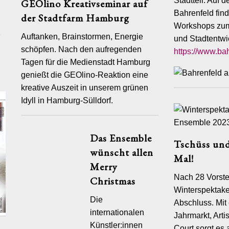
Stadtteil. Auf 
d.
GEOlino Kreativseminar auf
Bahrenfeld fin
der Stadtfarm Hamburg
n dann nur automatisch die folgenden Protokolldaten:
Workshops zum 
e anonyme Cookie-ID, die keinen Rückschluss auf Ihre IP-Adresse
Auftanken, Brainstormen, Energie
und Stadtentwi
cht,
schöpfen. Nach den aufregenden
https://www.bah
 von Ihnen genutzte Betriebssystem, den von Ihnen genutzten
Tagen für die Medienstadt Hamburg
wser und die von Ihnen eingestellte Bildschirmauflösung,
genießt die GEOlino-Reaktion eine
 Datum und die Uhrzeit Ihres Besuchs,
kreative Auszeit in unserem grünen
 Websites, die Sie bei uns besucht haben und
Idyll in Hamburg-Sülldorf.
die Website, von
 uns besuchen.
Das Ensemble
Tschüss und
wünscht allen
Mal!
d kleine Dateien mit Konfigurationsinformationen, die auf Ihrem
Merry
speichert werden. Erfasst werden dabei Informationen über Ihre
Nach 28 Vorste
Christmas
 auf den von Ihnen besuchten Websites (z. B. Surfverhalten,
terseiten der Internet-Angebote, geklickte Werbebanner etc.). Die
Winterspektak
-Browser sind so eingestellt, dass alle Cookies automatisch
Die
Abschluss. Mit
werden.
internationalen
Jahrmarkt, Art
Künstler:innen
der Verwendung von Cookies mit der Einstellung Ihres Browsers
Court sorgt es 