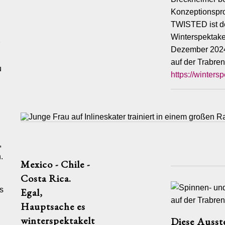
unserer Seiten wurden mit größter Sorgfalt erstellt. Für die
Konzeptionspro
 Vollständigkeit und Aktualität der Inhalte können wir jedoch keine
rnehmen. Als Diensteanbieter sind wir gemäß § 7 Abs.1 TMG für
TWISTED ist de
lte auf diesen Seiten nach den allgemeinen Gesetzen
Winterspektake
ich. Nach §§ 8 bis 10 TMG sind wir als Diensteanbieter jedoch
Dezember 2024
lichtet, übermittelte oder gespeicherte fremde Informationen zu
oder nach Umständen zu forschen, die auf eine rechtswidrige
auf der Trabre
u
inweisen. Verpflichtungen zur Entfernung oder Sperrung der
https://winters
n Informationen nach den allgemeinen Gesetzen bleiben hiervon
Eine diesbezügliche Haftung ist jedoch erst ab dem Zeitpunkt der
iner konkreten Rechtsverletzung möglich. Bei Bekanntwerden von
nden Rechtsverletzungen werden wir diese Inhalte umgehend
 Links
,
ot enthält Links zu externen Webseiten Dritter, auf deren Inhalte
.
Mexico - Chile -
Einfluss haben. Deshalb können wir für diese fremden Inhalte auch
r übernehmen. Für die Inhalte der verlinkten Seiten ist stets der
Costa Rica.
nbieter oder Betreiber der Seiten verantwortlich. Die verlinkten
s
Egal,
en zum Zeitpunkt der Verlinkung auf mögliche Rechtsverstöße
Rechtswidrige Inhalte waren zum Zeitpunkt der Verlinkung nicht
Hauptsache es
Eine permanente inhaltliche Kontrolle der verlinkten Seiten ist
winterspektakelt
Diese Ausst
 konkrete Anhaltspunkte einer Rechtsverletzung nicht zumutbar.