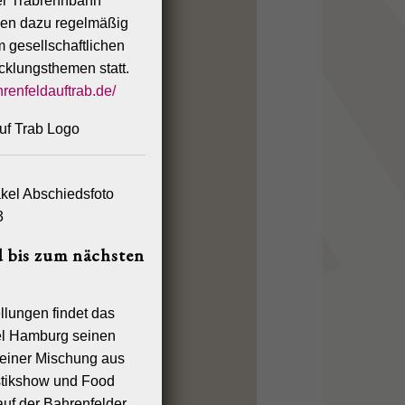
der Trabrennbahn
den dazu regelmäßig
gesellschaftlichen
cklungsthemen statt.
renfeldauftrab.de/
 bis zum nächsten
llungen findet das
el Hamburg seinen
 einer Mischung aus
istikshow und Food
auf der Bahrenfelder