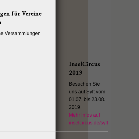
en für Vereine
n
me Versammlungen
InselCircus
2019
Besuchen Sie
uns auf Sylt vom
01.07. bis 23.08.
2019
Mehr Infos auf
inselcircus.de/sylt