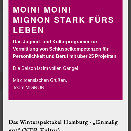
MOIN! MOIN!
MIGNON STARK FÜRS
LEBEN
Das Jugend- und Kulturprogramm zur
Vermittlung von Schlüsselkompetenzen für
Persönlichkeit und Beruf mit über 25 Projekten
CIRCORANTE
CIRCUS MIGNON
INSELCIRCUS
SOLYCIRCO
VERLEIH
BUCHEN&RESERVIEREN
Die Saison ist im vollen Gange!
NO FESTIVAL IN 2015
GEWINNER 2013
RÜCKBLICK 2003-2013
Mit circensischen Grüßen,
Team MIGNON
Rückblick 2003-2013
10 Jahre SOLyCIRCO
Beim SOLyCIRCO Artistenpreis kämpften in den vergangenen zehn
Sommern im Großen Chapiteau des InselCircus über 300 Artisten aus 35
Das Winterspektakel Hamburg - „Einmalig
Nationen um 150.000 € Preisgeld und um Engagements in Häusern wie
Circus Roncalli, Circus Monti, den GOP Varietés, dem Wintergarten
gut“ (NDR Kultur)