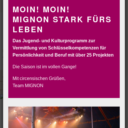
MOIN! MOIN!
MIGNON STARK FÜRS
LEBEN
Das Jugend- und Kulturprogramm zur
Vermittlung von Schlüsselkompetenzen für
Persönlichkeit und Beruf mit über 25 Projekten
CIRCORANTE
CIRCUS MIGNON
INSELCIRCUS
SOLYCIRCO
VERLEIH
BUCHEN&RESERVIEREN
Die Saison ist im vollen Gange!
CHAPITEAUS
LOCATIONS
JAHRMARKT
ARTISTENAGENTUR
Mit circensischen Grüßen,
WOHNTRAILER
KÜCHENAUSSTATTUNG
Team MIGNON