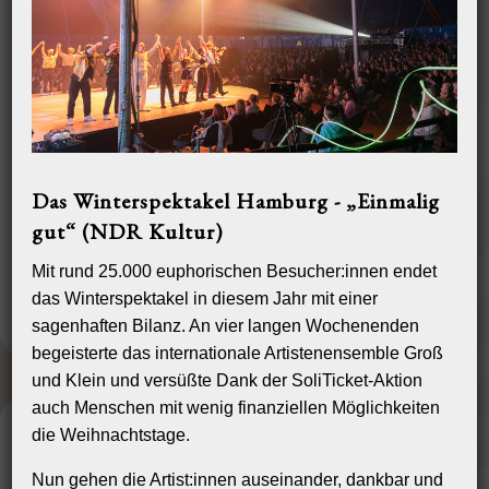
Das Winterspektakel Hamburg - „Einmalig
gut“ (NDR Kultur)
Mit rund 25.000 euphorischen Besucher:innen endet
das Winterspektakel in diesem Jahr mit einer
sagenhaften Bilanz. An vier langen Wochenenden
begeisterte das internationale Artistenensemble Groß
und Klein und versüßte Dank der SoliTicket-Aktion
auch Menschen mit wenig finanziellen Möglichkeiten
Historische Fahrgeschäfte
die Weihnachtstage.
Fahrspass von Anno dazumal
Nun gehen die Artist:innen auseinander, dankbar und
Unser historischer Jahrmarkt besteht aus einem temporeichen Nostalgie-