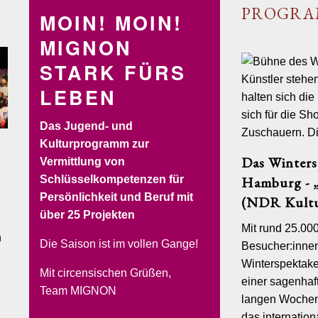
PROGR
MOIN! MOIN!
MIGNON
STARK FÜRS
LEBEN
Das Jugend- und
Kulturprogramm zur
Das Winters
Vermittlung von
SOLYCIRCO
VERLEIH
BUCHEN&RESERVIEREN
Schlüsselkompetenzen für
Hamburg - „
Persönlichkeit und Beruf mit
(NDR Kultu
über 25 Projekten
Mit rund 25.00
n
Verl
Die Saison ist im vollen Gange!
Besucher:inne
Der v
Winterspektake
Mit circensischen Grüßen,
Von der
einer sagenhaft
bis zum
Team MIGNON
langen Wochen
gesamte
sorgt au
das internatio