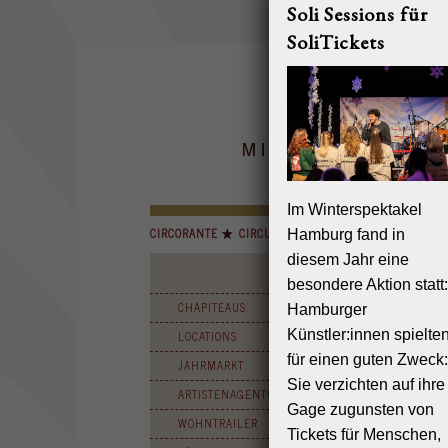
Soli Sessions für
SoliTickets
Im Winterspektakel
CIRCORANTE
CIRCUS MIGNON
INSELCIRCUS
Hamburg fand in
diesem Jahr eine
besondere Aktion statt:
CHAPITEAUS
Hamburger
Künstler:innen spielte
LOCATIONS
für einen guten Zweck:
JAHRMARKT
Sie verzichten auf ihre
ARTISTENAGENTUR
Gage zugunsten von
WOHNTRAILER
Tickets für Menschen,