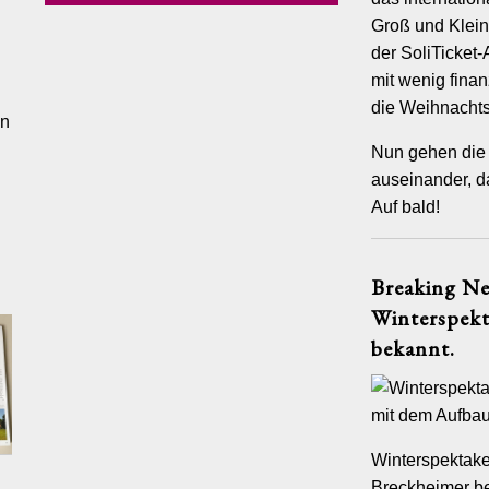
auf- un
Groß und Klei
der SoliTicket
Bei Bed
Bewirts
mit wenig finan
die Weihnachts
Kontakt
an
direkti
Nun gehen die 
auseinander, d
Auf bald!
Breaking Ne
Winterspekt
FERENZEN
BACKSTAGE
FOTOALBUM
JOBS
PHILOSOPHIE
KONTAK
bekannt.
Winterspektake
Breckheimer be