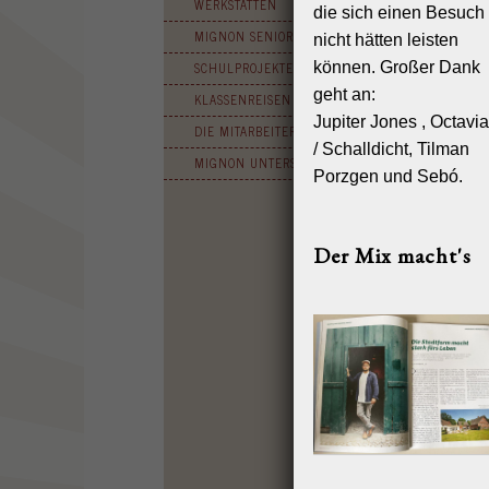
WERKSTÄTTEN
Mignon all 
die sich einen Besuch
ist die Vor
MIGNON SENIORCIRCUS
nicht hätten leisten
Ereignis s
können. Großer Dank
SCHULPROJEKTE
das Träumen
geht an:
KLASSENREISEN
Die 30 Mign
Jupiter Jones , Octavi
DIE MITARBEITER
28. Mai mit
/ Schalldicht, Tilman
unterhaltsa
MIGNON UNTERSTÜTZEN!
können. Zu
Porzgen und Sebó.
Magisch geh
unterbricht
Spiegel des
Der Mix macht's
tanzen anfa
das Fest ni
Mignon sch
Natürlich a
zu tanzen u
fulminanten
Die künstle
einzigartig
Circus Ronc
detailverli
Modedesign 