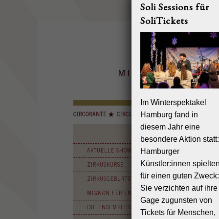
Soli Sessions für
SoliTickets
Im Winterspektakel
CIRCORANTE
CIRCUS MIGNON
INSELCIRCUS
Hamburg fand in
diesem Jahr eine
besondere Aktion statt:
Shows &
AKTUELLE SHOWS & TERMINE
Hamburger
Rückblick
Künstler:innen spielte
ZIRKUSKURSE
„La Fete
für einen guten Zweck:
ZIRKUSGEBURTSTAGE
– ein s
Sie verzichten auf ihre
MIGNON FERIENZIRKUS
Mignon
Gage zugunsten von
Feste feiern
DIE ENSEMBLES
Tickets für Menschen,
Jahreszeit.