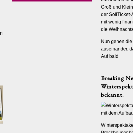
den vielen Vorbereitungen, die vor einem Fest zu treffen sind. Oft
Groß und Klei
freude und die Vorstellung auf das Kommende schöner als das
elbst. Der Spaß am Schmücken, das gemeinsamen Werken und
der SoliTicket
 vom großen Fest sind essentielle Bestandteile des Ganzen.
mit wenig finan
die Weihnachts
on-Artisten im Alter zwischen 12 und 15 Jahren zeigen ab dem
an
 viel Kreativität, Poesie und circensischem Können, wie
Nun gehen die 
m aber auch skurril und komisch die Zuarbeiten auf ein Fest sein
m Anbringen bunter Bänder wird am Maibaum akrobatisch geturnt.
auseinander, d
t es zu, wenn plötzlich ein Stromausfall die Vorbereitungen
Auf bald!
. Wie von Geisterhand erscheinen Kerzen und sorgen für Licht. Die
 Festsaals werden so sehr auf Hochglanz gebracht, dass sie zu
ngen. Und ein wenig wie im wirklichen Leben: Die Vorfreude auf
mmt man sogar mit in den Schlaf: Die Teenie-Artisten des Circus
Breaking Ne
weben an den Tüchern eines wunderschönes Himmelbetts.
Winterspekt
rtet das ganze Fest am Schluss ein wenig aus. Kellner fangen an
nd auf der langen Tafel werden plötzlich Salti gesprungen. Im
bekannt.
 Finale regnet es Konfetti und Luftballons en masse.
rische und pädagogische Verantwortung für die Show trug mit
er Handschrift Tobias Fiedler, der u.a. auch für Palazzo und den
alli Varieté-Shows inszeniert. Die wunderschönen und
Winterspektake
ebten Kostüme schneiderte Hannah Kliewer. Sie studiert
in Hamburg und konnte ihrer Kreativität für das Spektakel freien
Breckheimer be