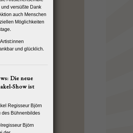
n und versüßte Dank
-Aktion auch Menschen
ziellen Möglichkeiten
tage.
Artist:innen
ankbar und glücklich.
ws: Die neue
akel-Show ist
lregisseur Björn
i der