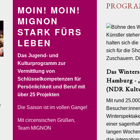
PROGR
MOIN! MOIN!
MIGNON
STARK FÜRS
LEBEN
Das Jugend- und
Kulturprogramm zur
Das Winters
Vermittlung von
SOLYCIRCO
VERLEIH
BUCHEN&RESERVIEREN
Schlüsselkompetenzen für
Hamburg - „
Persönlichkeit und Beruf mit
(NDR Kultu
 Termine
über 25 Projekten
Mit rund 25.00
 Mai/Juni 2016
n
Die Saison ist im vollen Gange!
Besucher:inne
“
Winterspektake
ommerliches Showvergnügen des Circus
Mit circensischen Grüßen,
.
einer sagenhaft
Team MIGNON
, wie sie fallen – dies gilt natürlich insbesondere für die jetzige
langen Wochen
 Darum widmet sich die diesjährige Sommerproduktion des Circus
das internatio