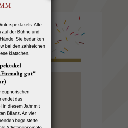
AMM
pektakel
Einmalig gut“
r)
0 euphorischen
n endet das
l in diesem Jahr mit
en Bilanz. An vier
enden begeisterte
nale Artistenensemble