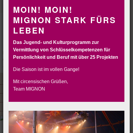
MOIN! MOIN!
MIGNON STARK FÜRS
LEBEN
Das Jugend- und Kulturprogramm zur
Vermittlung von Schlüsselkompetenzen für
Persönlichkeit und Beruf mit über 25 Projekten
CIRCORANTE
CIRCUS MIGNON
INSELCIRCUS
SOLYCIRCO
VERLEIH
BUCHEN&RESERVIEREN
Die Saison ist im vollen Gange!
AKTUELLE SHOWS & TERMINE
ZIRKUSKURSE
ZIRKUSGEBURTSTAGE
Mit circensischen Grüßen,
MIGNON FERIENZIRKUS
DIE ENSEMBLES
WERKSTÄTTEN
Team MIGNON
MIGNON SENIORCIRCUS
SCHULPROJEKTE
KLASSENREISEN
DIE MITARBEITER
MIGNON UNTERSTÜTZEN!