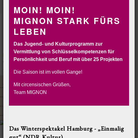
MOIN! MOIN!
MIGNON STARK FÜRS
LEBEN
Das Jugend- und Kulturprogramm zur
Vermittlung von Schlüsselkompetenzen für
Persönlichkeit und Beruf mit über 25 Projekten
CIRCORANTE
CIRCUS MIGNON
INSELCIRCUS
SOLYCIRCO
VERLEIH
BUCHEN&RESERVIEREN
Die Saison ist im vollen Gange!
AKTUELLE SHOWS & TERMINE
ZIRKUSKURSE
ZIRKUSGEBURTSTAGE
Mit circensischen Grüßen,
MIGNON FERIENZIRKUS
DIE ENSEMBLES
WERKSTÄTTEN
Team MIGNON
MIGNON SENIORCIRCUS
SCHULPROJEKTE
KLASSENREISEN
DIE MITARBEITER
MIGNON UNTERSTÜTZEN!
Das Winterspektakel Hamburg - „Einmalig
gut“ (NDR Kultur)