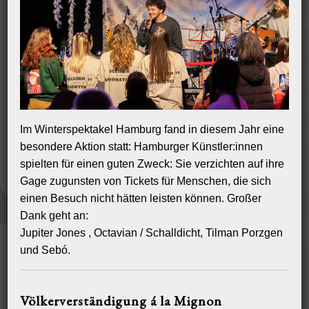
Die Mitarbeiter
Eine bunte Gesellschaft
Schausteller und Artisten sind Menschen, die nach ihren eigenen
Gesetzen leben, bei denen Andersartigkeit und das Gegen-den-Strich-
gebürstet-Sein eher eine Tugend als ein Manko ist. Das ist beim Circus
Mignon nicht anders.
Die Mitarbeiter im Training, in der Technik, im Auf- und Abbau, im Service,
in der Kostümwerkstatt, im Büro und in der Direktion kommen aus aller
Im Winterspektakel Hamburg fand in diesem Jahr eine
Herren Länder, haben die unterschiedlichsten Geschichten und
übernehmen gerne Verantwortung.
besondere Aktion statt: Hamburger Künstler:innen
spielten für einen guten Zweck: Sie verzichten auf ihre
Gage zugunsten von Tickets für Menschen, die sich
einen Besuch nicht hätten leisten können. Großer
Dank geht an:
Jupiter Jones , Octavian / Schalldicht, Tilman Porzgen
HOME
REFERENZEN
BACKSTAGE
FOTOALBUM
JOBS
und Sebó.
PHILOSOPHIE
KONTAKT
IMPRESSUM
AGB
Völkerverständigung á la Mignon