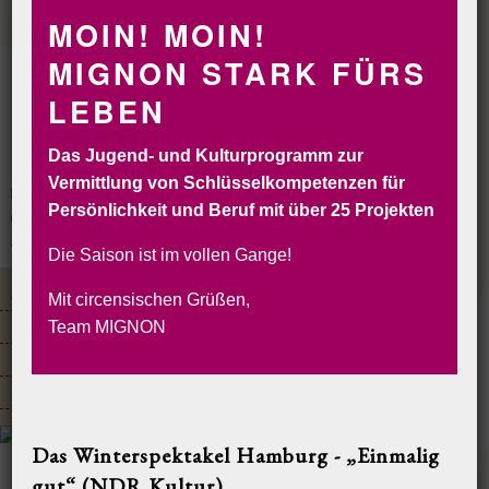
MOIN! MOIN!
MIGNON STARK FÜRS
LEBEN
Das Jugend- und Kulturprogramm zur
Vermittlung von Schlüsselkompetenzen für
Persönlichkeit und Beruf mit über 25 Projekten
CIRCORANTE
CIRCUS MIGNON
INSELCIRCUS
SOLYCIRCO
VERLEIH
BUCHEN&RESERVIEREN
Die Saison ist im vollen Gange!
AKTUELLE SHOWS & TERMINE
ZIRKUSKURSE
ZIRKUSGEBURTSTAGE
Mit circensischen Grüßen,
MIGNON FERIENZIRKUS
DIE ENSEMBLES
WERKSTÄTTEN
Team MIGNON
MIGNON SENIORCIRCUS
SCHULPROJEKTE
KLASSENREISEN
DIE MITARBEITER
MIGNON UNTERSTÜTZEN!
Das Winterspektakel Hamburg - „Einmalig
gut“ (NDR Kultur)