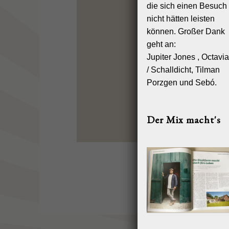
Mit unserem
die sich einen Besuch
und Artiste
Restaurant,
nicht hätten leisten
aber auch u
können. Großer Dank
feiern möch
geht an:
Wir freuen 
Kontakt:
Jupiter Jones , Octavi
direktion@
/ Schalldicht, Tilman
Porzgen und Sebó.
Der Mix macht's
HOME
RE