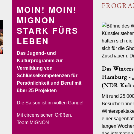
PROGR
MOIN! MOIN!
MIGNON
STARK FÜRS
LEBEN
Das Jugend- und
Kulturprogramm zur
Das Winters
Vermittlung von
SOLYCIRCO
VERLEIH
BUCHEN&RESERVIEREN
Schlüsselkompetenzen für
Hamburg - „
Persönlichkeit und Beruf mit
(NDR Kultu
s & Vergnügen
über 25 Projekten
Mit rund 25.00
non Circorante
n
Die Saison ist im vollen Gange!
orante ist ein Catering-Unternehmen mit mobilen und festen
Besucher:inne
zurück
n Hamburg und auf Sylt. Wir realisieren maßgeschneiderte Events,
Winterspektake
astronomie und Erlebnis eine perfekte Verbindung eingehen.
Mit circensischen Grüßen,
einer sagenhaft
nen kleine und großes Gesellschaften an zauberhaftenStandorten.
Team MIGNON
ist aber auch unsere mobile Gastronomie.
langen Wochen
das internatio