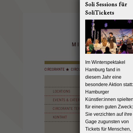
Soli Sessions für
SoliTickets
Im Winterspektakel
CIRCORANTE
CIRCUS MIGNON
INSELCIRCUS
Hamburg fand in
diesem Jahr eine
besondere Aktion statt:
Genus
LOCATIONS
Hamburger
mit Mig
Künstler:innen spielte
EVENTS & CATERINGS
Mignon Circ
für einen guten Zweck:
Locations i
CIRCORANTE TERMINE
bei denen G
Sie verzichten auf ihre
KONTAKT
Wir verwöh
Gage zugunsten von
Unerreicht 
Tickets für Menschen,