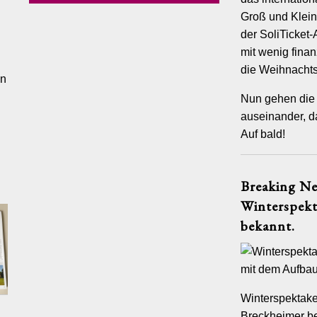
 erstklassigen Küchen- und Servicepersonal, mit Animateuren
n, mit unserer mobilen Küchenausstattung, unserem fliegenden
Groß und Klei
 mit Chapiteaus, Zirkuswagen und Fahrgeschäften realisieren wir
nvergessliche Ereignisse überall dort auf der Welt, wo Sie gerne
der SoliTicket
ten.
mit wenig finan
uns auf Sie!
die Weihnachts
an
circus-mignon.de
// 040 – 320 82 802
Nun gehen die 
auseinander, d
Auf bald!
Breaking Ne
Winterspekt
FERENZEN
BACKSTAGE
FOTOALBUM
JOBS
PHILOSOPHIE
KONTAK
bekannt.
Winterspektake
Breckheimer be