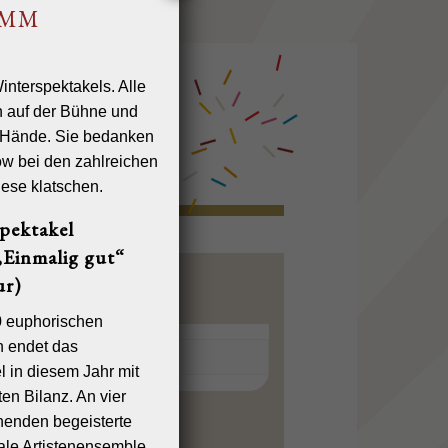
AMM
pektakel
Einmalig gut“
r)
0 euphorischen
n endet das
l in diesem Jahr mit
en Bilanz. An vier
enden begeisterte
nale Artistenensemble