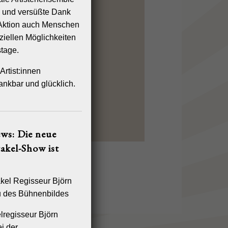
n und versüßte Dank
-Aktion auch Menschen
ziellen Möglichkeiten
tage.
Artist:innen
ankbar und glücklich.
ws: Die neue
akel-Show ist
T
IMPRESSUM
AGB
lregisseur Björn
i der