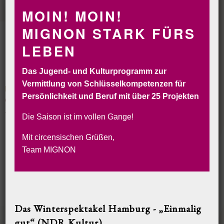
MOIN! MOIN!
MIGNON STARK FÜRS
LEBEN
Das Jugend- und Kulturprogramm zur
Vermittlung von Schlüsselkompetenzen für
Persönlichkeit und Beruf mit über 25 Projekten
CIRCORANTE
CIRCUS MIGNON
INSELCIRCUS
SOLYCIRCO
VERLEIH
BUCHEN&RESERVIEREN
Die Saison ist im vollen Gange!
HOME
REFERENZEN
BACKSTAGE
FOTOALBUM
JOBS
Mit circensischen Grüßen,
Team MIGNON
PHILOSOPHIE
KONTAKT
IMPRESSUM
AGB
Das Winterspektakel Hamburg - „Einmalig
gut“ (NDR Kultur)