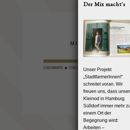
Der Mix macht's
CIRCORANTE
CIRCUS MIGNON
INSELCIRCUS
Unser Projekt
„StadtfarmerInnen!“
HOME
RE
schreitet voran. Wir
freuen uns, dass unser
Kleinod in Hamburg
Sülldorf immer mehr z
einem Ort der
Begegnung wird:
Arbeiten –