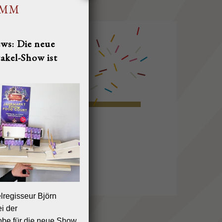
AMM
ws: Die neue
akel-Show ist
T
IMPRESSUM
AGB
lregisseur Björn
i der
be für die neue Show.