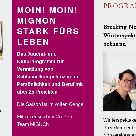
PROGR
MOIN! MOIN!
MIGNON
Breaking Ne
STARK FÜRS
Winterspekt
LEBEN
bekannt.
Das Jugend- und
Kulturprogramm zur
Vermittlung von
SOLYCIRCO
VERLEIH
BUCHEN&RESERVIEREN
Schlüsselkompetenzen für
FERENZEN
Persönlichkeit und Beruf mit
BACKSTAGE
FOTOALBUM
JOBS
PHILOSOPHIE
KONTAK
über 25 Projekten
Die Saison ist im vollen Gange!
u
Mit circensischen Grüßen,
Winterspektake
Team MIGNON
Breckheimer be
Konzeptionspro