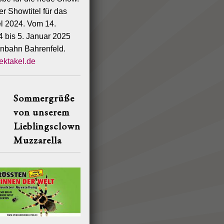
r Showtitel für das
l 2024. Vom 14.
 bis 5. Januar 2025
nnbahn Bahrenfeld.
pektakel.de
Sommergrüße
von unserem
Lieblingsclown
Muzzarella