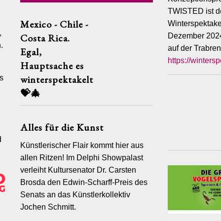
TWISTED ist de
Mexico - Chile -
Winterspektake
,
Costa Rica.
Dezember 2024
.
auf der Trabre
Egal,
https://winters
Hauptsache es
winterspektakelt
s
💝🎄
Alles für die Kunst
d
Künstlerischer Flair kommt hier aus
allen Ritzen! Im Delphi Showpalast
verleiht Kultursenator Dr. Carsten
Brosda den Edwin-Scharff-Preis des
Senats an das Künstlerkollektiv
Jochen Schmitt.