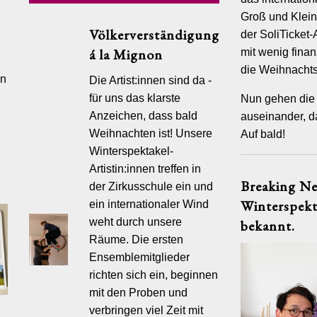
jährlic
Groß und Klei
Volkspa
Völkerverständigung
der SoliTicket
Bahrenf
á la Mignon
mit wenig finan
besonde
Veranst
die Weihnachts
an
Die Artist:innen sind da -
Das Tri
für uns das klarste
Nun gehen die 
Auswahl
Anzeichen, dass bald
auseinander, d
Donners
12 Uhr.
Weihnachten ist! Unsere
Auf bald!
Winterspektakel-
Homepa
Artistin:innen treffen in
Breaking Ne
der Zirkusschule ein und
Winterspekt
ein internationaler Wind
FERENZEN
BACKSTAGE
FOTOALBUM
JOBS
PHILOSOPHIE
KONTAK
weht durch unsere
bekannt.
Räume. Die ersten
Ensemblemitglieder
richten sich ein, beginnen
mit den Proben und
verbringen viel Zeit mit