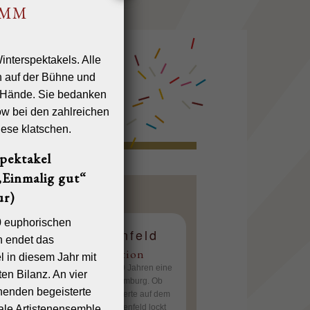
AMM
pektakel
Einmalig gut“
r)
0 euphorischen
brennbahn Bahrenfeld
n endet das
onomie und Eventlocation
l in diesem Jahr mit
brennbahn Bahrenfeld ist seit 130 Jahren eine
en Bilanz. An vier
ditionsreichsten Sportstätten in Hamburg. Ob
enden begeisterte
ennen oder große Open-Air Konzerte auf dem
lände – die Trabrennbahn Bahrenfeld lockt
nale Artistenensemble