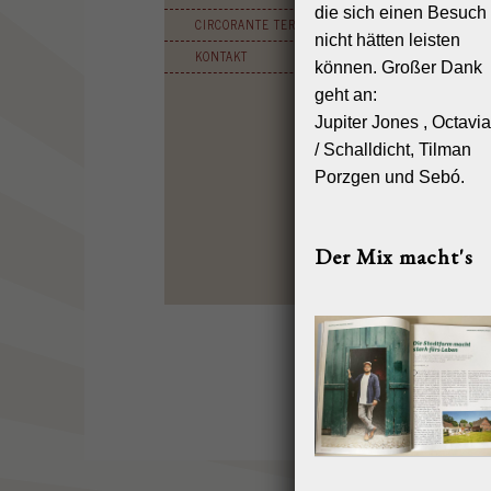
die sich einen Besuch
CIRCORANTE TERMINE
nicht hätten leisten
KONTAKT
können. Großer Dank
geht an:
Jupiter Jones , Octavi
/ Schalldicht, Tilman
Porzgen und Sebó.
Der Mix macht's
HOME
RE