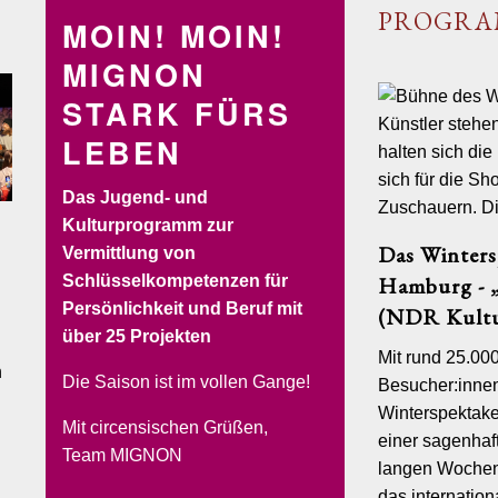
PROGR
MOIN! MOIN!
MIGNON
STARK FÜRS
LEBEN
Das Jugend- und
Kulturprogramm zur
Das Winters
Vermittlung von
SOLYCIRCO
VERLEIH
BUCHEN&RESERVIEREN
Schlüsselkompetenzen für
Hamburg - „
Persönlichkeit und Beruf mit
(NDR Kultu
über 25 Projekten
Mit rund 25.00
n
Tra
Die Saison ist im vollen Gange!
Besucher:inne
Gastr
Winterspektake
Mit circensischen Grüßen,
Die Tra
einer sagenhaft
der tra
Team MIGNON
langen Wochen
Pferder
Außenge
das internatio