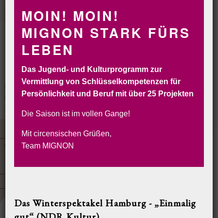
MOIN! MOIN!
MIGNON STARK FÜRS
LEBEN
Das Jugend- und Kulturprogramm zur
Vermittlung von Schlüsselkompetenzen für
Persönlichkeit und Beruf mit über 25 Projekten
CIRCORANTE
CIRCUS MIGNON
INSELCIRCUS
SOLYCIRCO
VERLEIH
BUCHEN&RESERVIEREN
Die Saison ist im vollen Gange!
LOCATIONS
EVENTS & CATERINGS
Mit circensischen Grüßen,
CIRCORANTE TERMINE
Team MIGNON
Circorante auf Sylt
Brunch & Family Style Dinner in der Villa Mignon
Kliffmeile Sylt
KONTAKT
Das Winterspektakel Hamburg - „Einmalig
Brunch & Family Style Dinner in der
gut“ (NDR Kultur)