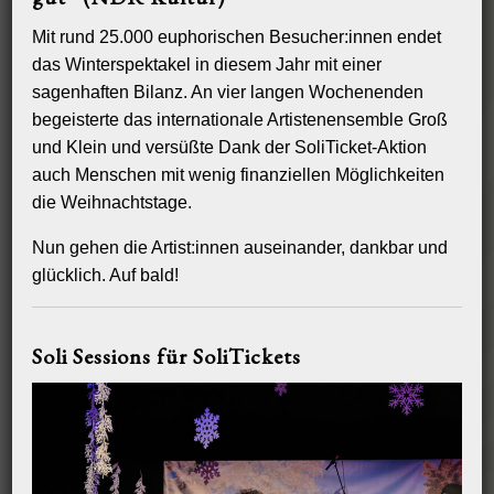
Villa Mignon
Mit rund 25.000 euphorischen Besucher:innen endet
Genußvolles Vergnügen
das Winterspektakel in diesem Jahr mit einer
Mit Kindern nach allen Regeln der Kunst brunchen und trotzdem
sagenhaften Bilanz. An vier langen Wochenenden
entspannt die Zeitung lesen und die Weltlage diskutieren? Geht nicht?
begeisterte das internationale Artistenensemble Groß
Geht doch!
und Klein und versüßte Dank der SoliTicket-Aktion
An vielen Sonntagen können Sie in der Villa Mignon im Hamburger
auch Menschen mit wenig finanziellen Möglichkeiten
Westen mit Ihrer Familien brunchen. Die Kleinen werden von unseren
die Weihnachtstage.
Zirkustrainern eine Stunde entführt und haben Spaß in der Mignon Circus
Schule. Bitte reservieren!
Nun gehen die Artist:innen auseinander, dankbar und
Sonntags-Brunch
:
glücklich. Auf bald!
Zur Zeit sind keine Termine geplant.
Soli Sessions für SoliTickets
Sie sind eine Gruppe von mehr als 45 Personen? Dann sprechen Sie uns
gerne an und wir öffnen die Villa Mignon exklusiv für Ihre Brunch-
Gesellschaft!
Wenn Artisten aus aller Welt zusammenkommen, ist es am geselligsten,
wenn Jeder von Jedem probieren kann. Aufgrund diese Erfahrung haben